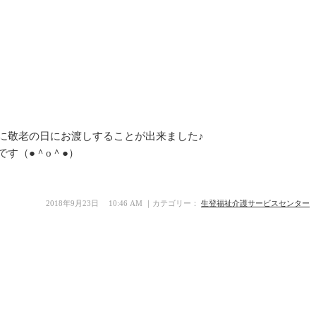
に敬老の日にお渡しすることが出来ました♪
す（●＾o＾●）
2018年9月23日 10:46 AM ｜カテゴリー：
生登福祉介護サービスセンター