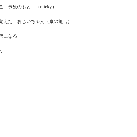
 事故のもと （micky）
覚えた おじいちゃん（京の亀吉）
密になる
り