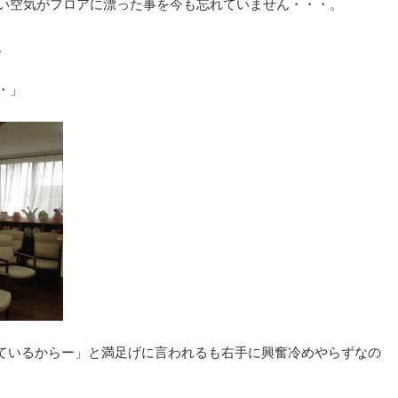
い空気がフロアに漂った事を今も忘れていません・・・。
。
・」
ているからー」と満足げに言われるも右手に興奮冷めやらずなの