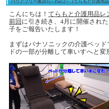
バリアフリー展2015～Part.2～（てらもと介護
こんにちは！
てらもと介護用品レ
前回
に引き続き、4月に開催され
子をご報告いたします！
まずはパナソニックの介護ベッド
ドの一部が分離して車いすへと変