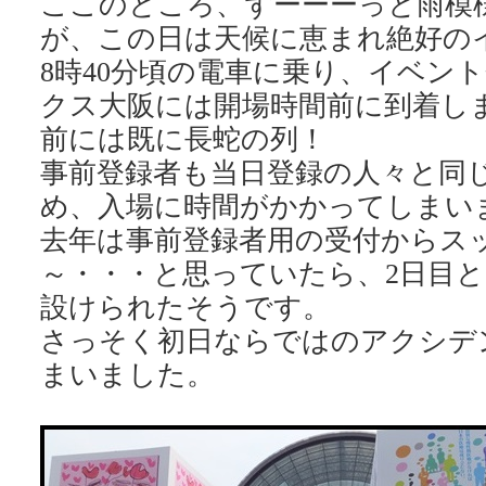
ここのところ、ずーーーっと雨模
が、この日は天候に恵まれ絶好の
8時40分頃の電車に乗り、イベン
クス大阪には開場時間前に到着し
前には既に長蛇の列！
事前登録者も当日登録の人々と同
め、入場に時間がかかってしまいま
去年は事前登録者用の受付からス
～・・・と思っていたら、2日目と
設けられたそうです。
さっそく初日ならではのアクシデ
まいました。