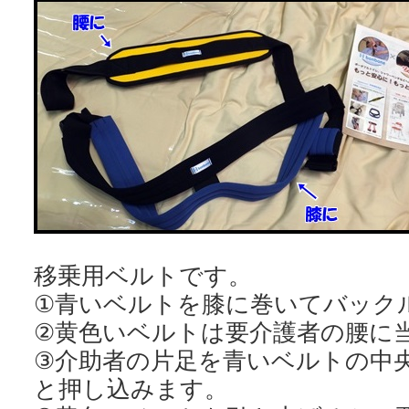
移乗用ベルトです。
①青いベルトを膝に巻いてバック
②黄色いベルトは要介護者の腰に
③介助者の片足を青いベルトの中
と押し込みます。