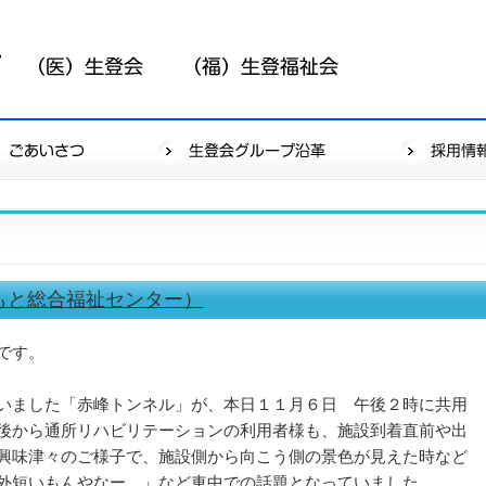
もと総合福祉センター）
です。
いました「赤峰トンネル」が、本日１１月６日 午後２時に共用
後から通所リハビリテーションの利用者様も、施設到着直前や出
興味津々のご様子で、施設側から向こう側の景色が見えた時など
外短いもんやなー。」など車中での話題となっていました。